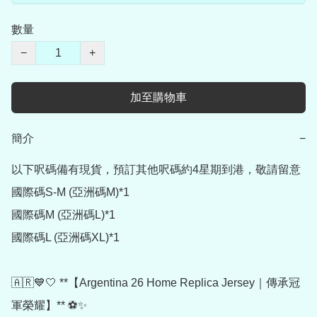
數量
−
+
加至購物車
簡介
−
以下呎碼備有現貨，預訂其他呎碼約4星期到港，敬請留意

國際碼S-M (亞洲碼M)*1

國際碼M (亞洲碼L)*1

國際碼L (亞洲碼XL)*1

🇦🇷💙🤍 **【Argentina 26 Home Replica Jersey｜傳承冠
軍榮耀】** ⚽✨
