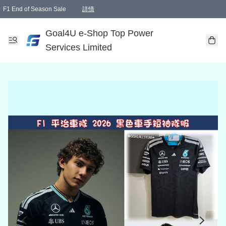
F1 End of Season Sale
詳情
🎉 生日優惠 🎂✨
單一訂單滿HKD1000.00免運費送本港順豐自取點或郵政局
Goal4U e-Shop Top Power
Services Limited