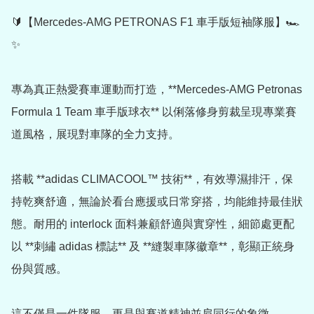
🔰【Mercedes-AMG PETRONAS F1 車手版短袖隊服】🏎️
✨

專為真正熱愛賽車運動而打造，**Mercedes-AMG Petronas 
Formula 1 Team 車手版球衣** 以俐落修身剪裁呈現專業賽
道風格，展現對車隊的全力支持。

搭載 **adidas CLIMACOOL™ 技術**，有效導濕排汗，保
持乾爽舒適，無論於看台應援或日常穿搭，均能維持最佳狀
態。耐用的 interlock 面料兼顧舒適與實穿性，細節處更配
以 **刺繡 adidas 標誌** 及 **縫製車隊徽章**，彰顯正統身
份與質感。

這不僅是一件隊服，更是與賽道精神並肩同行的象徵。
