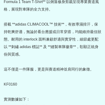
Formula 1 Team T-Shirt** 以俐落修身剪裁呈現專業賽道風
格，展現對車隊的全力支持。

搭載 **adidas CLIMACOOL™ 技術**，有效導濕排汗，保
持乾爽舒適，無論於看台應援或日常穿搭，均能維持最佳狀
態。耐用的 interlock 面料兼顧舒適與實穿性，細節處更配
以 **刺繡 adidas 標誌** 及 **縫製車隊徽章**，彰顯正統身
份與質感。

這不僅是一件隊服，更是與賽道精神並肩同行的象徵。

KF0160

實測數據如下：
