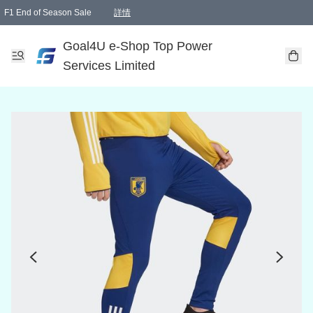
F1 End of Season Sale
詳情
🎉 生日優惠 🎂✨
單一訂單滿HKD1000.00免運費送本港順豐自取點或郵政局
Goal4U e-Shop Top Power
Services Limited