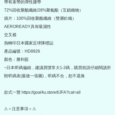
帶有束帶的彈性腰帶

72%回收聚酯纖維/28%聚氨酯（互鎖織物）

插片：100%回收聚酯纖維（雙層針織）

AEROREADY具有吸濕性

交叉襠

熱轉印日本國家足球隊標誌

產品編號：HD8926

顏色：勝利藍

~日本呎碼偏細，建議買慣常大1-2碼，購買前請仔細閱讀所
附呎碼表(最後一張圖)，呎碼不合，恕不退換

款式一覽 https://goal4u.store/t/JFA?cat=all

⚠＜注意事項＞⚠
