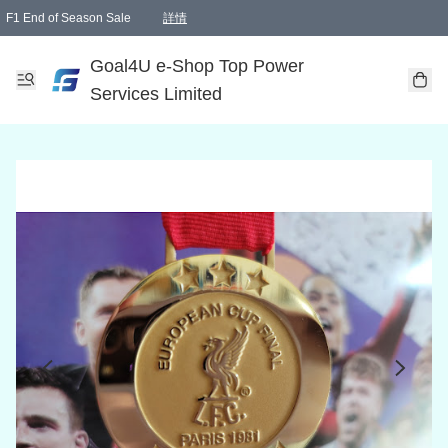
F1 End of Season Sale
詳情
🎉 生日優惠 🎂✨
單一訂單滿HKD1000.00免運費送本港順豐自取點或郵政局
Goal4U e-Shop Top Power
Services Limited