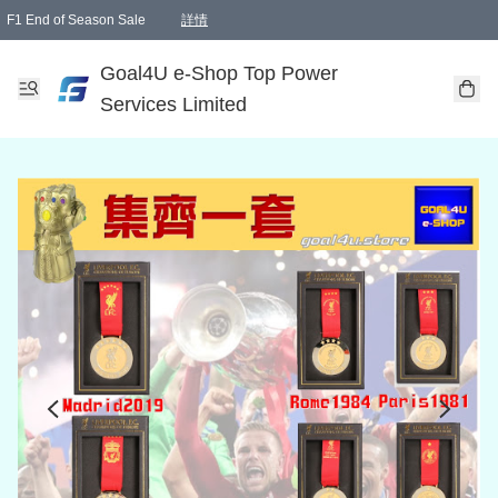
F1 End of Season Sale
詳情
🎉 生日優惠 🎂✨
單一訂單滿HKD1000.00免運費送本港順豐自取點或郵政局
Goal4U e-Shop Top Power
Services Limited