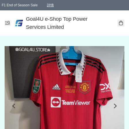
F1 End of Season Sale
詳情
🎉 生日優惠 🎂✨
單一訂單滿HKD1000.00免運費送本港順豐自取點或郵政局
Goal4U e-Shop Top Power
Services Limited