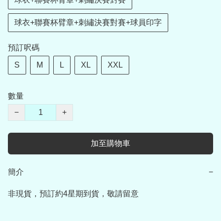
球衣+聯賽杯臂章+刺繡決賽對賽+球員印字
預訂呎碼
S
M
L
XL
XXL
數量
−
+
加至購物車
簡介
−
非現貨，預訂約4星期到貨，敬請留意
