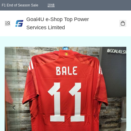
F1 End of Season Sale
詳情
🎉 生日優惠 🎂✨
單一訂單滿HKD1000.00免運費送本港順豐自取點或郵政局
Goal4U e-Shop Top Power
Services Limited