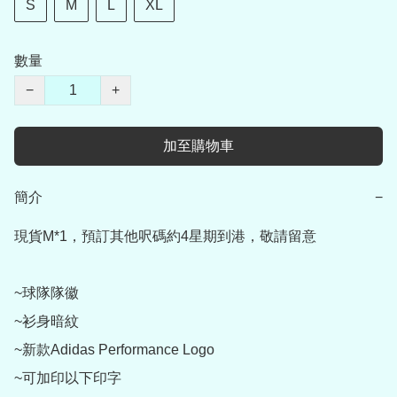
S
M
L
XL
數量
−
+
加至購物車
簡介
−
現貨M*1，預訂其他呎碼約4星期到港，敬請留意

~球隊隊徽

~衫身暗紋

~新款Adidas Performance Logo

~可加印以下印字
