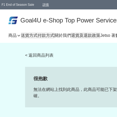
F1 End of Season Sale
詳情
🎉 生日優惠 🎂✨
單一訂單滿HKD1000.00免運費送本港順豐自取點或郵政局
Goal4U e-Shop Top Power Service
商品
送貨方式
付款方式
關於我們
退貨及退款政策
Jetso 
< 返回商品列表
很抱歉
無法在網站上找到此商品，此商品可能已下架
確。