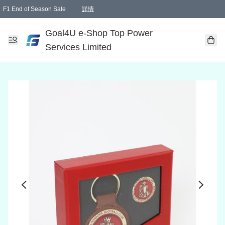
F1 End of Season Sale
詳情
🎉 生日優惠 🎂✨
單一訂單滿HKD1000.00免運費送本港順豐自取點或郵政局
Goal4U e-Shop Top Power
Services Limited