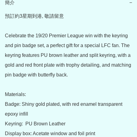
簡介
−
預訂約3星期到港, 敬請留意

Celebrate the 19/20 Premier League win with the keyring 
and pin badge set, a perfect gift for a special LFC fan. The 
keyring features PU brown leather and split keyring, with a 
gold and red front plate with trophy detailing, and matching 
pin badge with butterfly back.  

Materials: 

Badge: Shiny gold plated, with red enamel transparent 
epoxy infill 

Keyring:  PU Brown Leather  

Display box: Acetate window and foil print 
