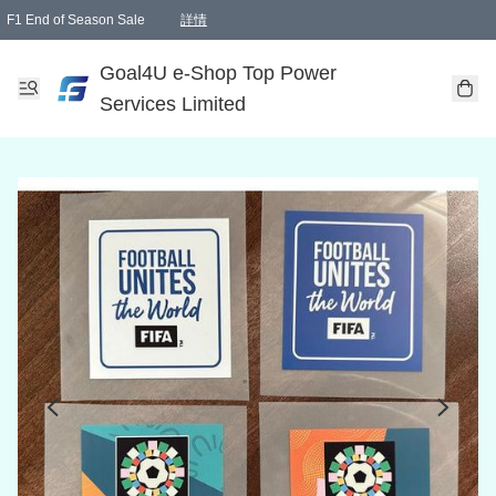
F1 End of Season Sale
詳情
🎉 生日優惠 🎂✨
單一訂單滿HKD1000.00免運費送本港順豐自取點或郵政局
Goal4U e-Shop Top Power
Services Limited