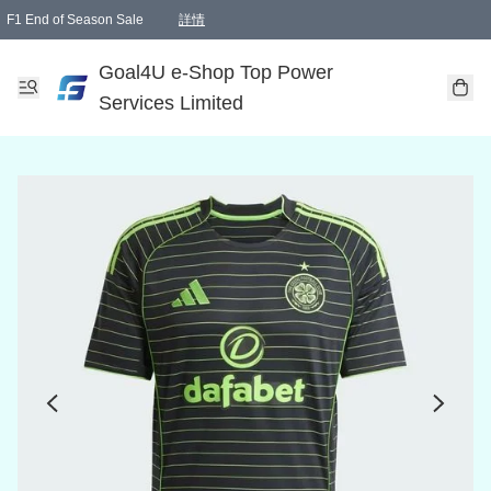
F1 End of Season Sale
詳情
🎉 生日優惠 🎂✨
單一訂單滿HKD1000.00免運費送本港順豐自取點或郵政局
Goal4U e-Shop Top Power
Services Limited