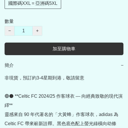
國際碼XXL = 亞洲碼5XL
數量
−
+
加至購物車
簡介
−
非現貨，預訂約3-4星期到港，敬請留意

🟢⚫ **Celtic FC 2024/25 作客球衣 — 向經典致敬的現代演
繹**

靈感來自 90 年代著名的「大黃蜂」作客球衣，adidas 為 
Celtic FC 帶來嶄新詮釋。黑色底色配上螢光綠橫向幼條