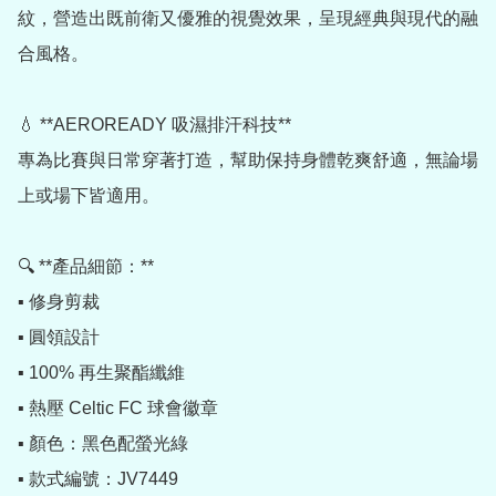
紋，營造出既前衛又優雅的視覺效果，呈現經典與現代的融
合風格。

💧 **AEROREADY 吸濕排汗科技**

專為比賽與日常穿著打造，幫助保持身體乾爽舒適，無論場
上或場下皆適用。

🔍 **產品細節：**

▪️ 修身剪裁

▪️ 圓領設計

▪️ 100% 再生聚酯纖維

▪️ 熱壓 Celtic FC 球會徽章

▪️ 顏色：黑色配螢光綠

▪️ 款式編號：JV7449
