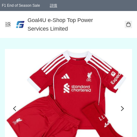
F1 End of Season Sale
詳情
🎉 生日優惠 🎂✨
單一訂單滿HKD1000.00免運費送本港順豐自取點或郵政局
Goal4U e-Shop Top Power
Services Limited