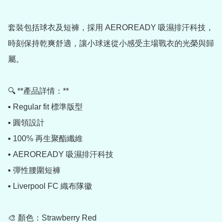
套裝包括球衣及短褲，採用 AEROREADY 吸濕排汗科技，
時刻保持乾爽舒適，讓小球迷從小感受主場戰衣的光榮與歸
屬。

🔍 **產品詳情：**

▪️ Regular fit 標準版型

▪️ 圓領設計

▪️ 100% 再生聚酯纖維

▪️ AEROREADY 吸濕排汗科技

▪️ 彈性腰圍短褲

▪️ Liverpool FC 織布隊徽

🎨 顏色：Strawberry Red
