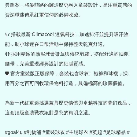
典圖案，將晏菲路的輝煌歷史融入童裝設計，是注重質感的
資深球迷傳承紅軍信仰的必備收藏。

👕 搭載最新 Climacool 透氣科技，加速排汗並提升吸汗效
能，助小球迷在日常活動中保持整天乾爽舒適。

🔴 採用精緻的熱壓球會徽章與傳統剪裁，搭配舒適的抽繩
腰帶，完美重現經典設計的細膩質感。

🛡️ 官方童裝版正版保障，套裝包含球衣、短褲和球襪，採
用百分之百可回收環保物料打造，具備極高的珍藏價值。

為新一代紅軍迷挑選兼具歷史情懷與卓越科技的夢幻逸品，
這套頂級童裝戰衣絕對是您的精明之選。

#goal4u #利物浦 #童裝球衣 #主場球衣 #英超 #足球精品 #