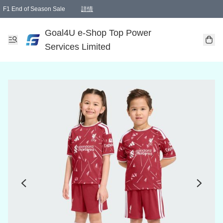
F1 End of Season Sale
詳情
🎉 生日優惠 🎂✨
單一訂單滿HKD1000.00免運費送本港順豐自取點或郵政局
Goal4U e-Shop Top Power
Services Limited