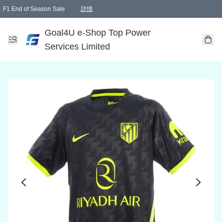
F1 End of Season Sale
詳情
🎉 生日優惠 🎂✨
單一訂單滿HKD1000.00免運費送本港順豐自取點或郵政局
Goal4U e-Shop Top Power
Services Limited