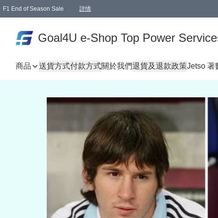
F1 End of Season Sale
詳情
🎉 生日優惠 🎂✨
單一訂單滿HKD1000.00免運費送本港順豐自取點或郵政局
Goal4U e-Shop Top Power Service
商品
送貨方式
付款方式
關於我們
退貨及退款政策
Jetso 