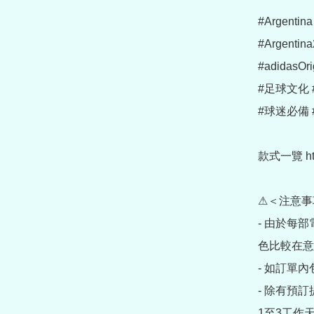
#Argentin
#Argenti
#adidasOrig
#足球文化 
#球迷必備 #T
款式一覽 https
⚠＜注意事
- 由於每
色比較在意
- 如訂單
- 除有預
1至3工作天