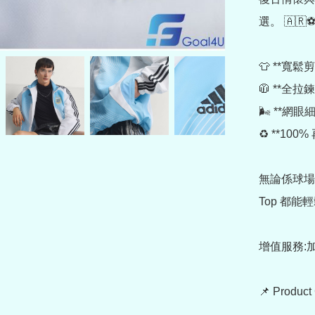
選。 🇦🇷⚽
👕 **寬
🧥 **
🌬️ **
♻️ **1
無論係球場
Top 都能
增值服務:加
📌 Produc