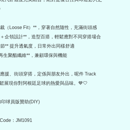


鬆剪裁（Loose Fit）**，穿著自然隨性，充滿街頭感

全拉鍊＋企領設計**，造型百搭，輕鬆應對不同穿搭場合

網眼細節** 提升透氣度，日常外出同樣舒適

00% 再生聚酯纖維**，兼顧環保與機能

應援、街頭穿搭，定係與朋友外出，呢件 Track 
輕鬆展現你對阿根廷足球的熱愛與品味。💙🤍

印球員版贊助(DIY)

t Code：JM1091
