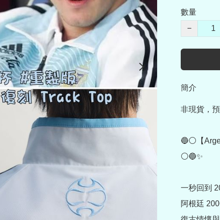
數量
−
簡介
非現貨，預
🔵⚪【Arg
⚪🔵✨

一秒回到 200
阿根廷 2
復古情懷與