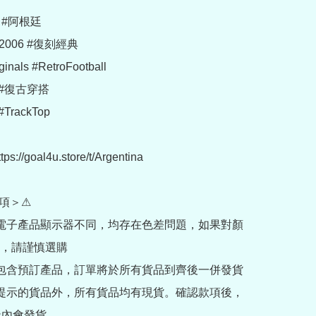
a #阿根廷

na2006 #復刻經典

inals #RetroFootball

#復古穿搭

rackTop

://goal4u.store/t/Argentina

項＞⚠

部電子產品顯示器不同，均存在色差問題，如果對顏
，請謹慎選購

內包含預訂產品，訂單將於所有貨品到齊後一併發貨

訂提示的貨品外，所有貨品均有現貨。確認款項後，
內會發貨
