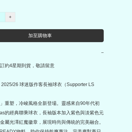
+
加至購物車
−
訂約4星期到貨，敬請留意

 2025/26 球迷版作客長袖球衣（Supporter LS 
」重塑，冷峻風格全新登場。靈感來自90年代初
idas的經典聯乘球衣，長袖版本加入紫色與淡紫色元
金屬光澤紅魔徽章，展現時尚與傳統的完美融合。
OREADY物料，助你保持乾爽專注，完美應對賽日