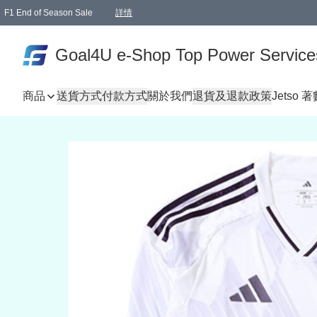
F1 End of Season Sale
詳情
🎉 生日優惠 🎂✨
單一訂單滿HKD1000.00免運費送本港順豐自取點或郵政局
Goal4U e-Shop Top Power Service
商品
送貨方式
付款方式
關於我們
退貨及退款政策
Jetso 