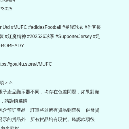
3025

nUtd #MUFC #adidasFootball #曼聯球衣 #作客長
#紅魔精神 #202526球季 #SupporterJersey #足
ROREADY

://goal4u.store/t/MUFC

項＞⚠

部電子產品顯示器不同，均存在色差問題，如果對顏
，請謹慎選購

內包含預訂產品，訂單將於所有貨品到齊後一併發貨

訂提示的貨品外，所有貨品均有現貨。確認款項後，
內會發貨
