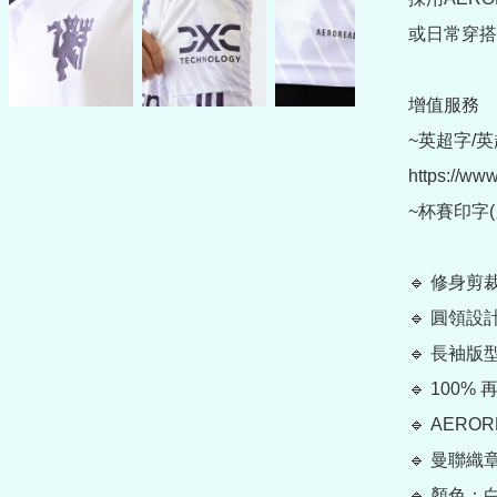
或日常穿搭
增值服務

~英超字/英
https://ww
~杯賽印字(另購 
🔹 修身剪裁
🔹 圓領設計
🔹 長袖版型
🔹 100%
🔹 AERO
🔹 曼聯織
🔹 顏色：