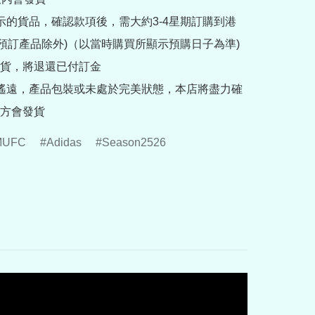
提示的貨品，確認款項後，需大約3-4星期訂購到港
rder預訂產品除外)（以當時購買所顯示預購日子為準) 
貨，將退還已付訂金

途遙遠，產品包裝或未處於完美狀態，本店將盡力確
方會發貨
MUFC
Adidas
Season2526