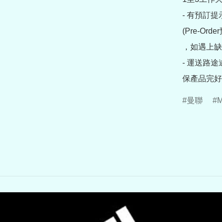
- 有預訂
(Pre-O
，如遇上缺
- 運送路
保產品完好
曼聯