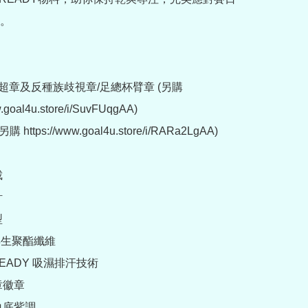
。

超章及反種族歧視章/足總杯臂章 (另購 
w.goal4u.store/i/SuvFUqgAA)

https://www.goal4u.store/i/RARa2LgAA)







 再生聚酯纖維

READY 吸濕排汗技術

章徽章

白底紫調
