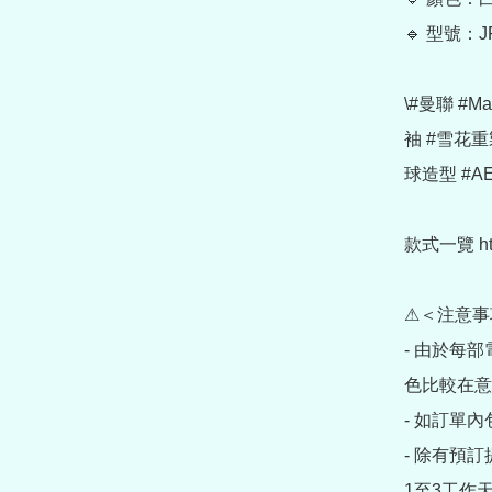
🔹 型號：JP
\#曼聯 #Ma
袖 #雪花重製 
球造型 #AE
款式一覽 https
⚠＜注意事
- 由於每
色比較在意
- 如訂單
- 除有預
1至3工作天