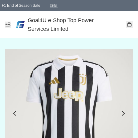
F1 End of Season Sale
詳情
🎉 生日優惠 🎂✨
單一訂單滿HKD1000.00免運費送本港順豐自取點或郵政局
Goal4U e-Shop Top Power
Services Limited