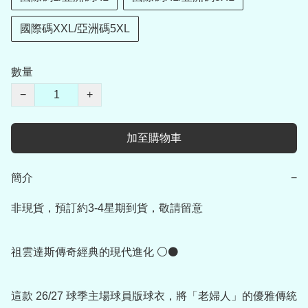
國際碼XXL/亞洲碼5XL
數量
−
+
加至購物車
簡介
−
非現貨，預訂約3-4星期到貨，敬請留意

祖雲達斯傳奇經典的現代進化 ⚪⚫

這款 26/27 球季主場球員版球衣，將「老婦人」的優雅傳統