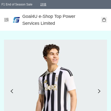
F1 End of Season Sale
詳情
🎉 生日優惠 🎂✨
單一訂單滿HKD1000.00免運費送本港順豐自取點或郵政局
Goal4U e-Shop Top Power
Services Limited