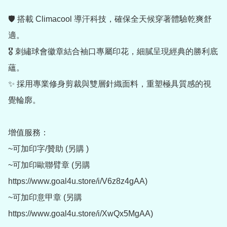
🛡️ 搭載 Climacool 導汗科技，確保全天候穿著體驗乾爽舒
適。

🎖️ 刺繡球會徽章結合袖口專屬印花，細膩呈現經典的勝利底
蘊。

✨ 採用專業修身剪裁與雙層針織面料，重塑極具質感的視
覺輪廓。

增值服務：

~可加印字/贊助 (另購 )

~可加印歐聯臂章 (另購 
https://www.goal4u.store/i/V6z8z4gAA)

~可加印意甲章 (另購  
https://www.goal4u.store/i/XwQx5MgAA)
