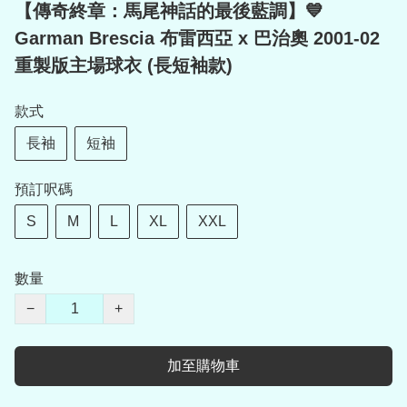
【傳奇終章：馬尾神話的最後藍調】💙
Garman Brescia 布雷西亞 x 巴治奧 2001-02
重製版主場球衣 (長短袖款)
款式
長袖
短袖
預訂呎碼
S
M
L
XL
XXL
數量
−
+
加至購物車