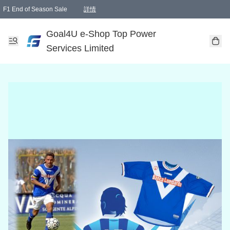
F1 End of Season Sale
詳情
🎉 生日優惠 🎂✨
單一訂單滿HKD1000.00免運費送本港順豐自取點或郵政局
Goal4U e-Shop Top Power
Services Limited