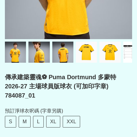
傳承建築靈魂⚽ Puma Dortmund 多蒙特
2026-27 主場球員版球衣 (可加印字章)
784087_01
預訂淨球衣呎碼 (字章另購)
S
M
L
XL
XXL