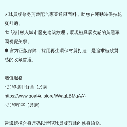
⚡ 球員版修身剪裁配合專業通風面料，助您在運動時保持乾
爽舒適。

🏗️ 設計融入城市歷史建築紋理，展現極具層次感的黃黑軍
團視覺美學。

🛡️ 官方正版保障，採用再生環保材質打造，是追求極致質
感的收藏首選。

增值服務

~加印德甲臂章  (另購 
https://www.goal4u.store/i/WaqLBMgAA)

~加印印字  (另購)

建議選擇合身尺碼以體現球員版剪裁的修身線條。
