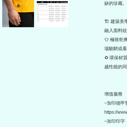
缺的珍藏。

🏗️ 建
融入面料紋
👕 極致乾
場馳騁或看
♻️ 環保
越性能的同
增值服務

~加印德甲臂
https://ww
~加印印字  