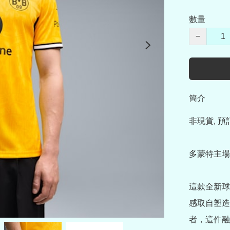
數量
−
簡介
非現貨, 預
多蒙特主場
這款全新球
感取自塑造
者，這件融