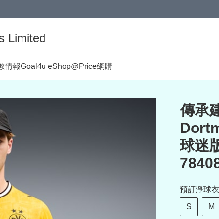
s Limited
著數情報
Goal4u eShop@Price網購
傳承建
Dort
球迷版
7840
預訂淨球衣
S
M