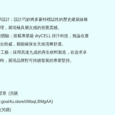
築美學設計：設計巧妙將多蒙特標誌性的歷史建築線條
理，展現極具層次感的視覺震撼。

爽體驗：搭載專業級 dryCELL 排汗科技，無論在賽
台助威，都能確保全天候清爽舒適。

材質工藝：採用高達九成的再生材料製造，在追求卓
時，展現品牌對可持續發展的專業堅持。

章  (另購 
w.goal4u.store/i/WaqLBMgAA)

(另購)
