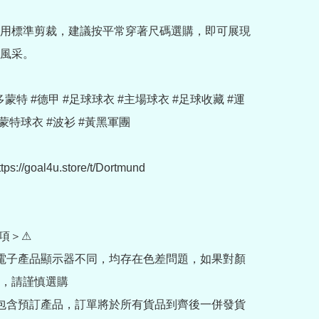
用標準剪裁，建議按平常穿著尺碼選購，即可展現
風采。

u #多蒙特 #德甲 #足球球衣 #主場球衣 #足球收藏 #運
蒙特球衣 #波衫 #黃黑軍團

://goal4u.store/t/Dortmund

項＞⚠

部電子產品顯示器不同，均存在色差問題，如果對顏
，請謹慎選購

內包含預訂產品，訂單將於所有貨品到齊後一併發貨
