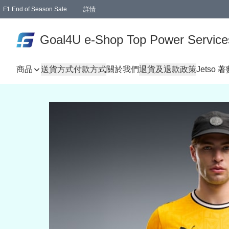
F1 End of Season Sale
詳情
🎉 生日優惠 🎂✨
單一訂單滿HKD1000.00免運費送本港順豐自取點或郵政局
Goal4U e-Shop Top Power Service
商品
送貨方式
付款方式
關於我們
退貨及退款政策
Jetso 