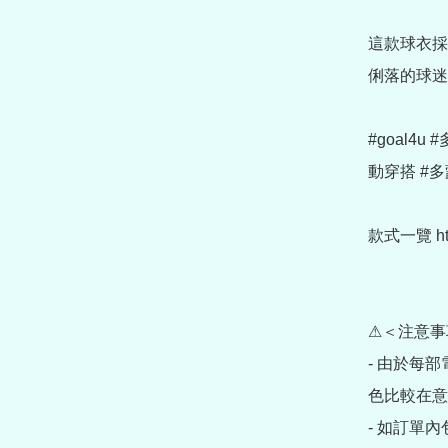
這款球衣採
俐落的球迷
#goal4
動穿搭 #多
款式一覽 https
⚠＜注意事
- 由於每
色比較在意
- 如訂單