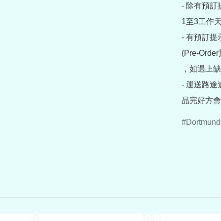
- 除有預
1至3工作天
- 有預訂
(Pre-O
，如遇上缺
- 運送路
品完好方會
Dortmund