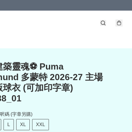
築靈魂⚽ Puma
mund 多蒙特 2026-27 主場
球衣 (可加印字章)
88_01
呎碼 (字章另購)
L
XL
XXL