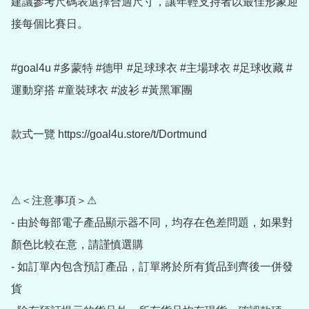
建議參考尺碼表選擇合適尺寸，讓年輕支持者以最佳形象迎
接每個比賽日。

#goal4u #多蒙特 #德甲 #足球球衣 #主場球衣 #足球收藏 #
運動穿搭 #童裝球衣 #波衫 #黃黑軍團

款式一覽 https://goal4u.store/t/Dortmund

⚠＜注意事項＞⚠

- 由於每部電子產品顯示器不同，均存在色差問題，如果對
顏色比較在意，請謹慎選購

- 如訂單內包含預訂產品，訂單將於所有貨品到齊後一併發
貨
