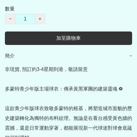
數量
−
+
加至購物車
簡介
−
非現貨, 預訂約3-4星期到港，敬請留意

多蒙特青少年版主場球衣：傳承黃黑軍團的建築靈魂 ⚽

這款青少年版球衣致敬多蒙特的根基，將塑造城市面貌的歷
史建築轉化為獨特的布料紋理。無論是在看台感受黃色牆的
震撼，還是日常運動穿著，都能展現新一代球迷對球會底蘊