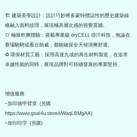
🏗️ 建築美學設計：設計巧妙將多蒙特標誌性的歷史建築線
條融入面料紋理，展現極具層次感的視覺震撼。

👕 極致乾爽體驗：搭載專業級 dryCELL 排汗科技，無論在
賽場馳騁或看台助威，都能確保全天候清爽舒適。

♻️ 環保材質工藝：採用高達九成的再生材料製造，在追求
卓越性能的同時，展現品牌對可持續發展的專業堅持。

增值服務

~加印德甲臂章  (另購 
https://www.goal4u.store/i/WaqLBMgAA)

~加印印字  (另購)
