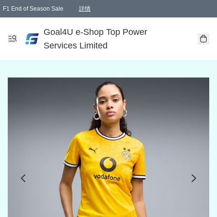
F1 End of Season Sale
詳情
🎉 生日優惠 🎂✨
單一訂單滿HKD1000.00免運費送本港順豐自取點或郵政局
Goal4U e-Shop Top Power
Services Limited