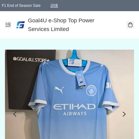
F1 End of Season Sale
詳情
🎉 生日優惠 🎂✨
單一訂單滿HKD1000.00免運費送本港順豐自取點或郵政局
Goal4U e-Shop Top Power
Services Limited