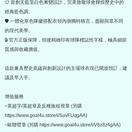
👕 首創天藍至白色漸變設計，完美致敬球會輝煌歷史中的
經典藍色調。

🛡 一體化單色隊徽搭配衣領內側獨特格言，盡顯與眾不同
的現代美學。

🔒 官方正版保障，領後精緻印有球隊標誌性字樣，極具細節
質感與收藏價值。

這款兼具歷史底蘊與創新設計的主場球衣現已開放預訂，建
議及早入手。

增值服務

~英超字/英超章及反種族歧視章 (另購 
https://www.goal4u.store/i/SuvFUqgAA)

~歐聯臂章 (另購 https://www.goal4u.store/i/V6z8z4gAA)
