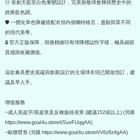
👕 首創天藍至白色漸變設計，完美致敬球會輝煌歷史中的
經典藍色調。

🛡 一體化單色隊徽搭配衣領內側獨特格言，盡顯與眾不同
的現代美學。

🔒 官方正版保障，領後精緻印有球隊標誌性字樣，極具細節
質感與收藏價值。

這款兼具歷史底蘊與創新設計的主場球衣現已開放預訂，建
議及早入手。

增值服務

~成人英超字/英超章及反種族歧視章 (建議152或以上) (另購 
https://www.goal4u.store/i/SuvFUqgAA)

~歐聯臂章 (另購 https://www.goal4u.store/i/V6z8z4gAA)
