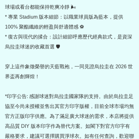
球場或看台都能保持乾爽冷靜 🌬️

* 專業 Stadium 版本細節：以職業球員版為藍本，提供 
100% 聚酯纖維的輕盈與舒適體感 ⚽

* 復古與現代的揉合：設計細節呼應歷代經典款式，是資深
烏拉圭球迷的收藏首選 🛡️

穿上這件象徵榮譽的天藍戰袍，一同見證烏拉圭在 2026 世
界盃再創輝煌！

*印字公告: 感謝球迷對烏拉圭國家隊的支持。由於烏拉圭足
協至今尚未授權並售出其官方印字版權，目前全球市場均無
官方正版印字供應。為了滿足廣大球迷的需求，本店將提供
高品質 DIY 版本印字作為替代方案。如閣下對官方印字有
嚴格要求，建議可選擇購買淨球衣。如有任何查詢，歡迎聯