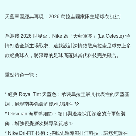
天藍軍團經典再現：2026 烏拉圭國家隊主場球衣 🇺🇾

為迎接 2026 世界盃，Nike 為「天藍軍團」(La Celeste) 傾
情打造全新主場戰衣。這款設計深情致敬烏拉圭足球史上多
款經典球衣，將深厚的足球底蘊與當代科技完美融合。

重點特色一覽：

* 經典 Royal Tint 天藍色：承襲烏拉圭最具代表性的天藍基
調，展現南美強豪的優雅與韌性 🩵

* Obsidian 海軍藍細節：領口與邊緣採用深邃的海軍藍裝
飾，增強視覺層次與專業質感 ✨

* Nike Dri-FIT 技術：搭載先進導濕排汗科技，讓您無論在