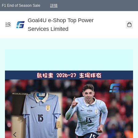
F1 End of Season Sale
詳情
🎉 生日優惠 🎂✨
單一訂單滿HKD1000.00免運費送本港順豐自取點或郵政局
Goal4U e-Shop Top Power
Services Limited