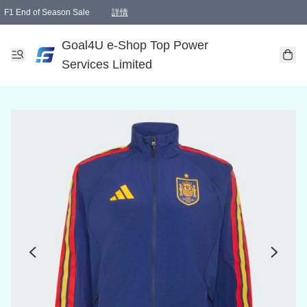
F1 End of Season Sale
詳情
🎉 生日優惠 🎂✨
單一訂單滿HKD1000.00免運費送本港順豐自取點或郵政局
Goal4U e-Shop Top Power
Services Limited