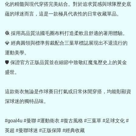
化的精髓與現代穿搭完美結合。對於追求質感與球隊歷史底
蘊的球迷而言，這是一款極具代表性的日常收藏單品。

🧶 採用高品質法國毛圈布料打造柔軟且舒適的著用體驗。

💎 經典圓領與標準剪裁配合三葉草標誌展現出不退流行的
運動美學。

🛡️ 保證官方正版品質並在細節中致敬紅魔鬼歷史上的黃金
盛世。

這款衛衣無論是作球賽日打氣或日常休閒穿搭，均能彰顯資
深球迷的獨特品味。

#goal4u #曼聯 #運動衛衣 #復古風格 #三葉草 #足球文化 #
英超 #曼聯球迷 #正版保障 #經典收藏
