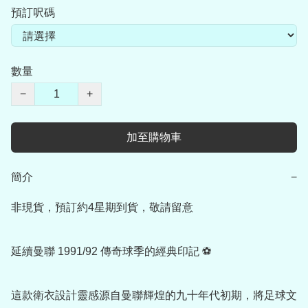
預訂呎碼
數量
−
+
加至購物車
簡介
−
非現貨，預訂約4星期到貨，敬請留意

延續曼聯 1991/92 傳奇球季的經典印記 ⚽

這款衛衣設計靈感源自曼聯輝煌的九十年代初期，將足球文