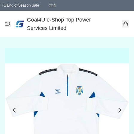
F1 End of Season Sale
詳情
🎉 生日優惠 🎂✨
單一訂單滿HKD1000.00免運費送本港順豐自取點或郵政局
Goal4U e-Shop Top Power
Services Limited