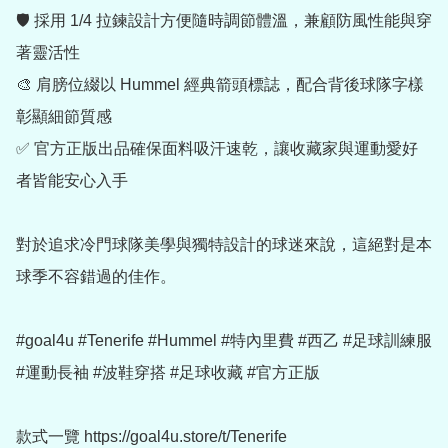
🛡️ 採用 1/4 拉鍊設計方便隨時調節體溫，兼顧防風性能與穿
著靈活性

🎨 肩膀位綴以 Hummel 經典箭頭標誌，配合背後球隊字樣
彰顯細節質感

✅ 官方正版出品確保面料吸汗速乾，讓收藏家與運動愛好
者皆能安心入手

對於追求冷門球隊美學與獨特設計的球迷來說，這絕對是本
球季不容錯過的佳作。

#goal4u #Tenerife #Hummel #特內里費 #西乙 #足球訓練服 
#運動長袖 #波鞋穿搭 #足球收藏 #官方正版

款式一覽 https://goal4u.store/t/Tenerife
