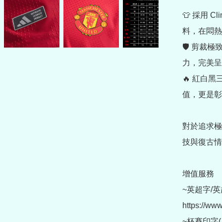
👕 採用 
料，在悶熱
🛡️ 剪
力，完美呈
🔥 紅白
值，更是彰
對於追求極
技與復古情
增值服務

~英超字/英
https://ww
~杯賽印字(另購 