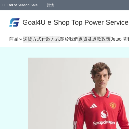
F1 End of Season Sale
詳情
🎉 生日優惠 🎂✨
單一訂單滿HKD1000.00免運費送本港順豐自取點或郵政局
Goal4U e-Shop Top Power Service
商品
送貨方式
付款方式
關於我們
退貨及退款政策
Jetso 