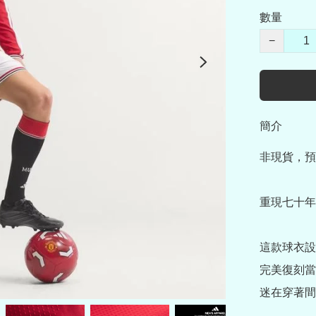
數量
−
簡介
非現貨，預
重現七十年代
這款球衣設
完美復刻當
迷在穿著間