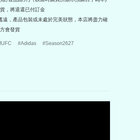
貨，將退還已付訂金

途遙遠，產品包裝或未處於完美狀態，本店將盡力確
方會發貨
MUFC
Adidas
Season2627