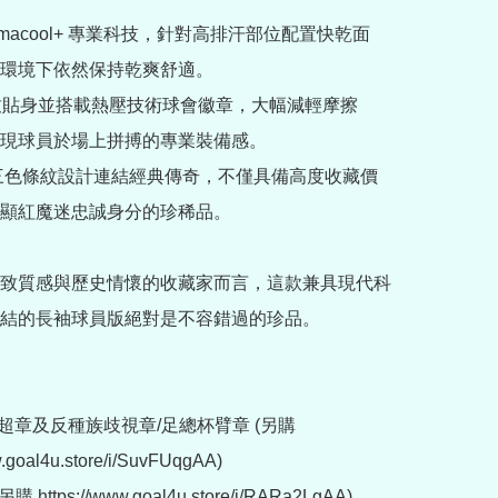
Climacool+ 專業科技，針對高排汗部位配置快乾面
環境下依然保持乾爽舒適。

裁極致貼身並搭載熱壓技術球會徽章，大幅減輕摩擦
現球員於場上拼搏的專業裝備感。

黑三色條紋設計連結經典傳奇，不僅具備高度收藏價
顯紅魔迷忠誠身分的珍稀品。

致質感與歷史情懷的收藏家而言，這款兼具現代科
結的長袖球員版絕對是不容錯過的珍品。

超章及反種族歧視章/足總杯臂章 (另購 
w.goal4u.store/i/SuvFUqgAA)

https://www.goal4u.store/i/RARa2LgAA)
