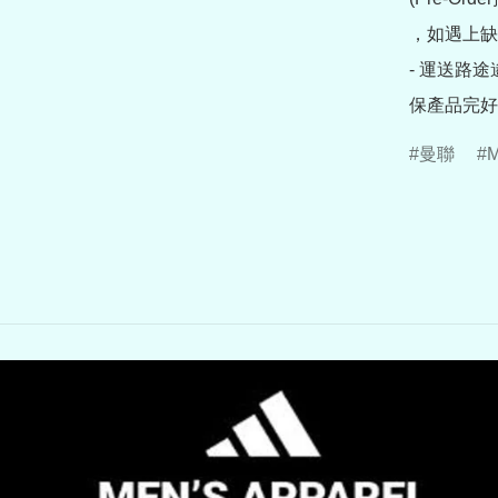
，如遇上缺
- 運送路
保產品完好
曼聯