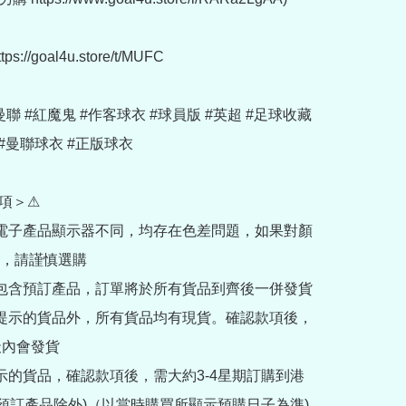
://goal4u.store/t/MUFC

 #曼聯 #紅魔鬼 #作客球衣 #球員版 #英超 #足球收藏 
#曼聯球衣 #正版球衣

項＞⚠

部電子產品顯示器不同，均存在色差問題，如果對顏
，請謹慎選購

內包含預訂產品，訂單將於所有貨品到齊後一併發貨

訂提示的貨品外，所有貨品均有現貨。確認款項後，
內會發貨

提示的貨品，確認款項後，需大約3-4星期訂購到港
rder預訂產品除外)（以當時購買所顯示預購日子為準) 