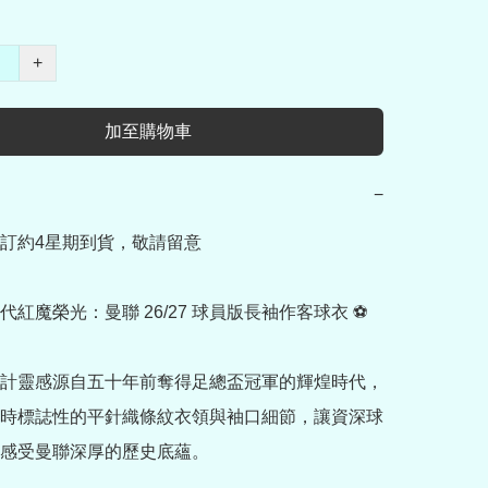
+
加至購物車
−
訂約4星期到貨，敬請留意

紅魔榮光：曼聯 26/27 球員版長袖作客球衣 ⚽

計靈感源自五十年前奪得足總盃冠軍的輝煌時代，
時標誌性的平針織條紋衣領與袖口細節，讓資深球
感受曼聯深厚的歷史底蘊。
