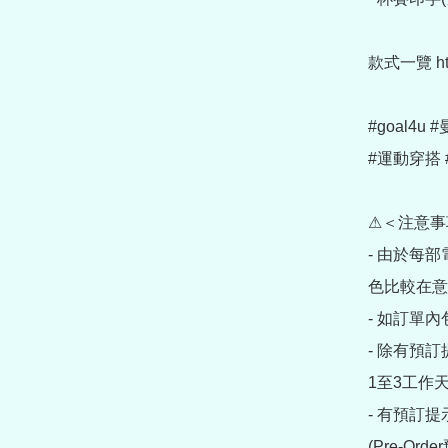
款式一覽 https
#goal4u
#運動穿搭 
⚠＜注意事
- 由於每
色比較在意
- 如訂單
- 除有預
1至3工作天
- 有預訂
(Pre-O