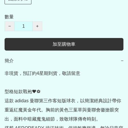
數量
−
+
加至購物車
簡介
−
非現貨，預訂約4星期到貨，敬請留意

型格短款戰袍🖤⚽

這款 adidas 曼聯第三作客短版球衣，以簡潔經典設計帶你
重返紅魔黃金年代。胸前的黃色三葉草與曼聯會徽搶眼突
出，面料中暗藏魔鬼細節，致敬球隊傳奇時刻。
