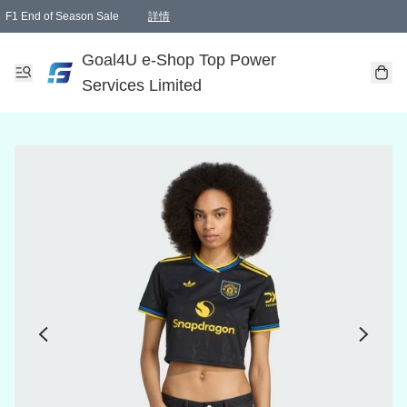
F1 End of Season Sale
詳情
🎉 生日優惠 🎂✨
單一訂單滿HKD1000.00免運費送本港順豐自取點或郵政局
Goal4U e-Shop Top Power
Services Limited