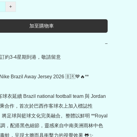
+
加至購物車
−
訂約3-4星期到港，敬請留意

Nike Brazil Away Jersey 2026 🇧🇷💙🔥**

衣延續 Brazil national football team 與 Jordan 
 的聯乘合作，首次於巴西作客球衣上加入標誌性 
n，將足球與籃球文化完美融合。整體以鮮明 **Royal 
* 為主調，配搭黑色細節，靈感來自中南美洲雨林中色
毒蛙，呈現大膽而具衝擊力的視覺效果 🐸✨
