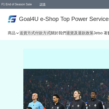
F1 End of Season Sale
詳情
🎉 生日優惠 🎂✨
單一訂單滿HKD1000.00免運費送本港順豐自取點或郵政局
Goal4U e-Shop Top Power Service
商品
送貨方式
付款方式
關於我們
退貨及退款政策
Jetso 