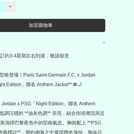
+
加至購物車
−
訂約3-4星期左右到港，敬請留意

格登場！Paris Saint-Germain F.C. x Jordan 
ht Edition」聯名 Anthem Jacket** ⚽🌙

 Jordan x PSG「Night Edition」聯名 Anthem 
** 以低調沉穩的 **油灰色調** 呈現，結合街頭潮流與足
美演繹巴黎夜色中的型格氣息。胸前配上 **PSG 
an 經典標誌**，簡約俐落之中展現聯名身份，無論日