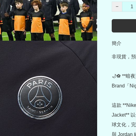
−
簡介
非現貨，預
🌙⚽ **暗夜型
Brand「Nig
這款 **Nike
Jacket
球文化，完
與 Jord