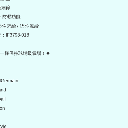
邊細節

0+ 防曬功能

% 錦綸 / 15% 氨綸

IF3798-018

一樣保持球場級氣場！🔥

tGermain

nd

ll

on

yle
