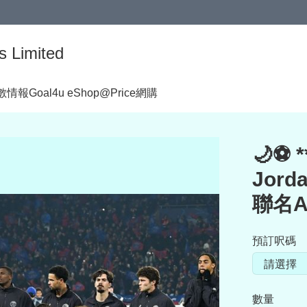
s Limited
著數情報
Goal4u eShop@Price網購
🌙⚽
Jorda
聯名An
預訂呎碼
數量