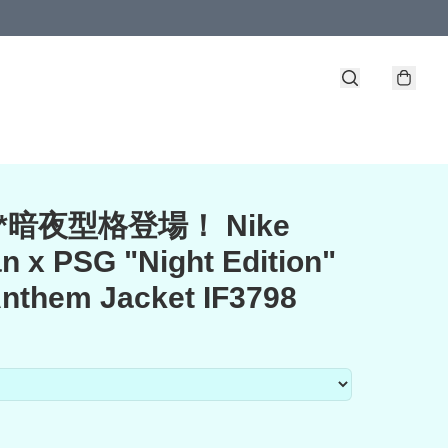
 **暗夜型格登場！ Nike
n x PSG "Night Edition"
them Jacket IF3798