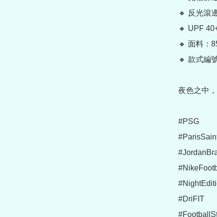
🔸 反光滾
🔸 UPF 4
🔸 面料：85
🔸 款式編號：
夜色之中，
#PSG

#ParisSain
#JordanBra
#NikeFootba
#NightEditi
#DriFIT

#FootballSt