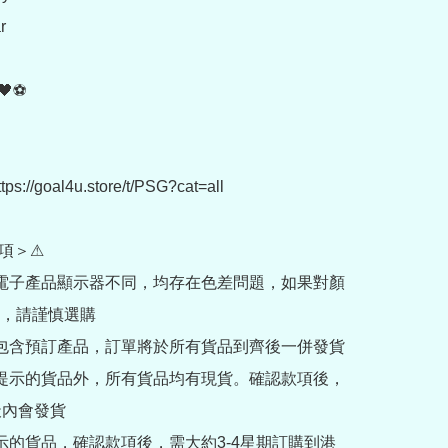


⚽

://goal4u.store/t/PSG?cat=all

項＞⚠

部電子產品顯示器不同，均存在色差問題，如果對顏
，請謹慎選購

內包含預訂產品，訂單將於所有貨品到齊後一併發貨

訂提示的貨品外，所有貨品均有現貨。確認款項後，
內會發貨

提示的貨品，確認款項後，需大約3-4星期訂購到港