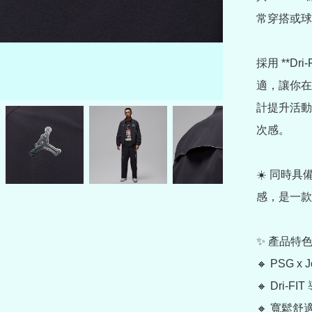
常穿搭或球
採用 **D
適，讓你在
計提升活動
次感。

☀️ 同時具
感，是一款
✨ 產品特色
🔸 PSG x 
🔸 Dri-F
🔸 寬鬆舒