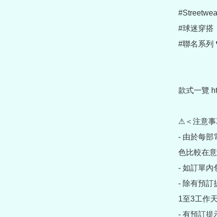
#Streetwear
#球迷穿搭

#聯名系列 
款式一覽 https
⚠＜注意事
- 由於每
色比較在意
- 如訂單
- 除有預
1至3工作天
- 有預訂