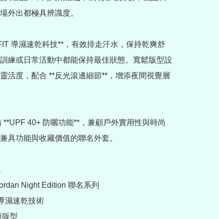
場外出都極具辨識度。

ri-FIT 導濕速乾科技**，有效排走汗水，保持乾爽舒
訓練或日常活動中都能保持最佳狀態。寬鬆版型設
靈活度，配合 **反光滾邊細節**，增添夜間視覺層
備 **UPF 40+ 防曬功能**，兼顧戶外實用性與時尚
兼具功能與收藏價值的聯名外套。



Jordan Night Edition 聯名系列

IT 導濕速乾技術

適版型
