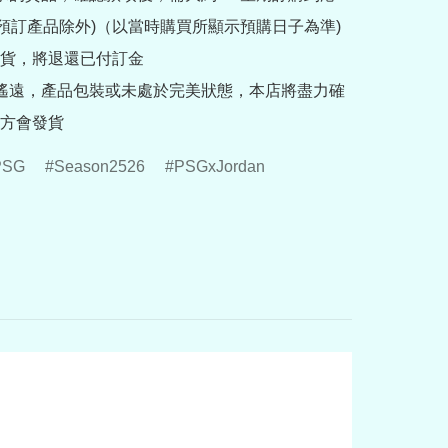
rder預訂產品除外)（以當時購買所顯示預購日子為準) 
貨，將退還已付訂金

途遙遠，產品包裝或未處於完美狀態，本店將盡力確
方會發貨
PSG
Season2526
PSGxJordan