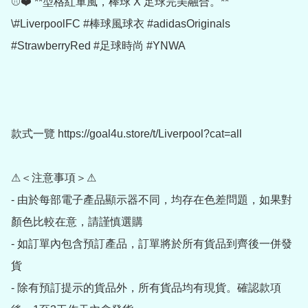
⚾❤️ **型格紅軍風，棒球 X 足球完美融合。**

\#LiverpoolFC #棒球風球衣 #adidasOriginals 
#StrawberryRed #足球時尚 #YNWA

款式一覽 https://goal4u.store/t/Liverpool?cat=all

⚠＜注意事項＞⚠

- 由於每部電子產品顯示器不同，均存在色差問題，如果對
顏色比較在意，請謹慎選購

- 如訂單內包含預訂產品，訂單將於所有貨品到齊後一併發
貨

- 除有預訂提示的貨品外，所有貨品均有現貨。確認款項