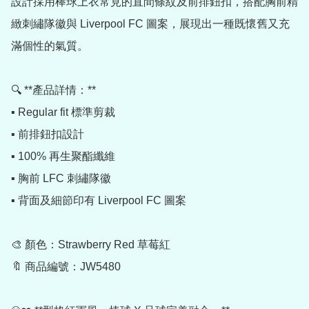
設計採用棒球上衣常見的直間條紋及前排鈕扣，搭配胸前精
緻刺繡隊徽與 Liverpool FC 圖案，展現出一種既懷舊又充
滿個性的氣質。

🔍 **產品詳情：**

▪️ Regular fit 標準剪裁

▪️ 前排鈕扣設計

▪️ 100% 再生聚酯纖維

▪️ 胸前 LFC 刺繡隊徽

▪️ 背面及細節印有 Liverpool FC 圖案

🎨 顏色：Strawberry Red 草莓紅

🔖 商品編號：JW5480
