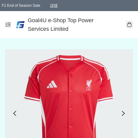
F1 End of Season Sale
詳情
🎉 生日優惠 🎂✨
單一訂單滿HKD1000.00免運費送本港順豐自取點或郵政局
Goal4U e-Shop Top Power
Services Limited