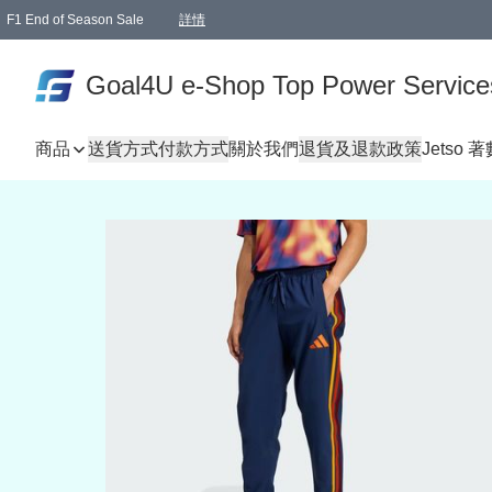
F1 End of Season Sale
詳情
🎉 生日優惠 🎂✨
單一訂單滿HKD1000.00免運費送本港順豐自取點或郵政局
Goal4U e-Shop Top Power Service
商品
送貨方式
付款方式
關於我們
退貨及退款政策
Jetso 