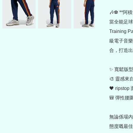
🎶⚽ **阿積
當全能足球
Trainin
級電子音樂
合，打造出
✨ 寬鬆版
🎨 靈感來
🖤 rip
🎒 彈性
無論係場內
態度嘅最佳宣