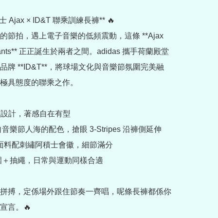
士 Ajax × ID&T 聯乘訓練長褲** 🔥

的節拍，遇上電子音樂的低頻震動，這條 **Ajax 
g Pants** 正正誕生於兩者之間。adidas 攜手荷蘭殿堂
品牌 **ID&T**，將球場文化與音樂節氛圍完美融
極具態度的聯乘之作。

型設計，著感自在有型

自音樂節人海的配色，搶眼 3-Stripes 沿褲側延伸

stop 面料配刺繡阿積士會徽，細節滿分

腰圍＋抽繩，日常與運動同樣合適

拼搏，定係場外跟住節奏一齊唱，呢條長褲都係你
言。🔥
