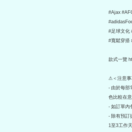
#Ajax #AFC
#adidasFo
#足球文化 
#寬鬆穿搭 
款式一覽 https
⚠＜注意事
- 由於每
色比較在意
- 如訂單
- 除有預
1至3工作天