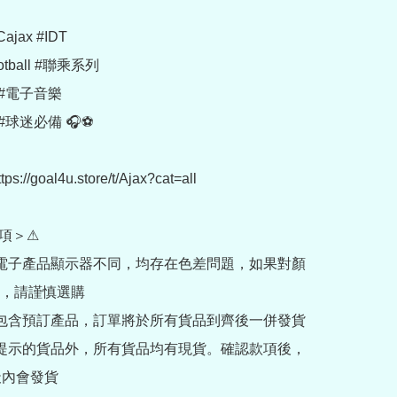
ajax #IDT

otball #聯乘系列

#電子音樂

#球迷必備 🎧⚽

://goal4u.store/t/Ajax?cat=all

項＞⚠

部電子產品顯示器不同，均存在色差問題，如果對顏
，請謹慎選購

內包含預訂產品，訂單將於所有貨品到齊後一併發貨

訂提示的貨品外，所有貨品均有現貨。確認款項後，
內會發貨
