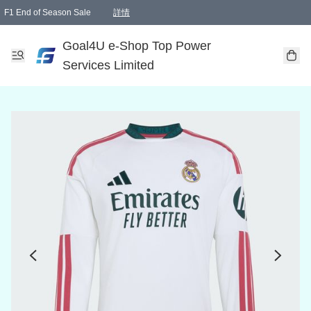
F1 End of Season Sale
詳情
🎉 生日優惠 🎂✨
單一訂單滿HKD1000.00免運費送本港順豐自取點或郵政局
Goal4U e-Shop Top Power
Services Limited