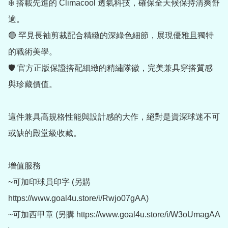
❄️ 搭載先進的 Climacool 透氣科技，確保全天候保持清爽舒
適。

🟢 罕見長袖剪裁配合精緻的深綠色細節，展現優雅且獨特
的戰術美學。

🛡️ 官方正版保證搭配細緻的精繡隊徽，完美兼具穿搭質感
與珍藏價值。

這件兼具高規格性能與設計感的大作，絕對是資深球迷不可
或缺的殿堂級收藏。

增值服務

~可加印球員印字 (另購 
https://www.goal4u.store/i/Rwjo07gAA)

~可加西甲章 (另購 https://www.goal4u.store/i/W3oUmagAA 