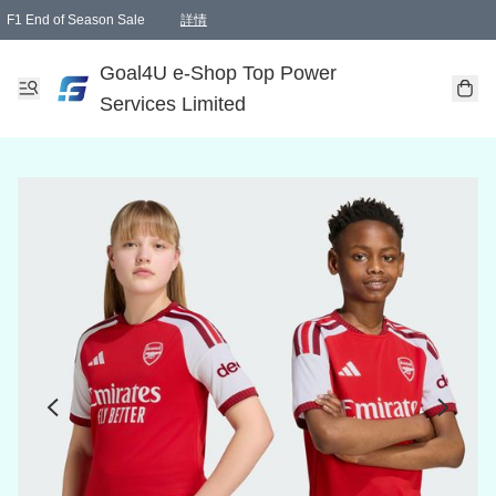
F1 End of Season Sale
詳情
🎉 生日優惠 🎂✨
單一訂單滿HKD1000.00免運費送本港順豐自取點或郵政局
Goal4U e-Shop Top Power
Services Limited