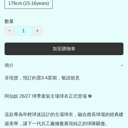
176cm (15-16years)
數量
−
+
加至購物車
簡介
−
非現貨，預訂約需3-4星期，敬請留意

阿仙奴 26/27 球季童裝主場球衣正式登場 ⚽

這款專為年輕球迷設計的主場球衣，融合酋長球場的經典建
築美學，讓下一代兵工廠擁躉展現純正的球隊驕傲。
