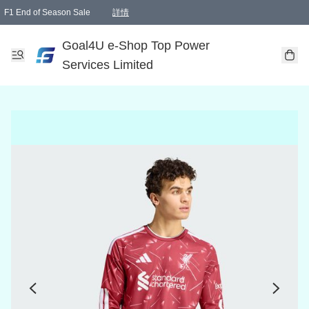
F1 End of Season Sale
詳情
🎉 生日優惠 🎂✨
單一訂單滿HKD1000.00免運費送本港順豐自取點或郵政局
Goal4U e-Shop Top Power
Services Limited