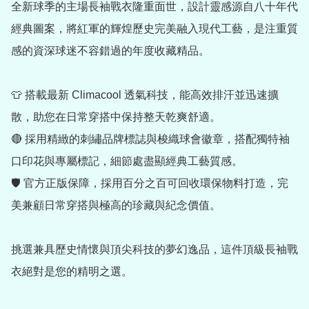
全新球季的主場長袖戰衣隆重面世，設計靈感源自八十年代
經典圖案，將紅軍的輝煌歷史完美融入現代工藝，是注重質
感的資深球迷不容錯過的年度收藏精品。

👕 搭載最新 Climacool 透氣科技，能高效排汗並迅速擴
散，助您在日常穿搭中保持整天乾爽舒適。

🔴 採用精緻的刺繡品牌標誌與梭織球會徽章，搭配獨特袖
口印花與專屬標記，細節處盡顯經典工藝質感。

🛡️ 官方正版保障，採用百分之百可回收環保物料打造，完
美兼顧日常穿搭與極高的珍藏與紀念價值。

挑選兼具歷史情懷與頂尖科技的夢幻逸品，這件頂級長袖戰
衣絕對是您的精明之選。
