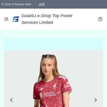
F1 End of Season Sale
詳情
🎉 生日優惠 🎂✨
單一訂單滿HKD1000.00免運費送本港順豐自取點或郵政局
Goal4U e-Shop Top Power
Services Limited