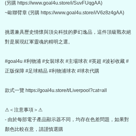
(另購 https://www.goal4u.store/i/SuvFUqgAA)

~歐聯臂章 (另購 https://www.goal4u.store/i/V6z8z4gAA)

挑選兼具歷史情懷與頂尖科技的夢幻逸品，這件頂級戰衣絕
對是展現紅軍靈魂的精明之選。

#goal4u #利物浦 #女裝球衣 #主場球衣 #英超 #波衫收藏 #
正版保障 #足球精品 #利物浦球衣 #球衣代購

款式一覽 https://goal4u.store/t/Liverpool?cat=all

⚠＜注意事項＞⚠

- 由於每部電子產品顯示器不同，均存在色差問題，如果對
顏色比較在意，請謹慎選購
