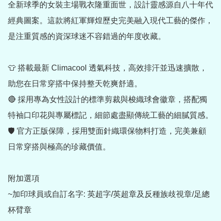
全新球季的女裝主場戰衣隆重面世，設計靈感源自八十年代
經典圖案。這款將紅軍輝煌歷史完美融入現代工藝的傑作，
是注重質感的資深球迷不容錯過的年度收藏。

👕 搭載最新 Climacool 透氣科技，高效排汗並迅速擴散，
助您在日常穿搭中保持整天乾爽舒適。

🔴 採用專為女性設計的標準剪裁與梭織球會徽章，搭配獨
特袖口印花與專屬標記，細節處盡顯傳統工藝的細膩質感。

🛡️ 官方正版保障，採用雙面針織環保物料打造，完美兼顧
日常穿搭與極高的珍藏價值。

附加選項

~加印球員或自訂名字: 英超字/英超章及反種族歧視章/足總
杯臂章 
