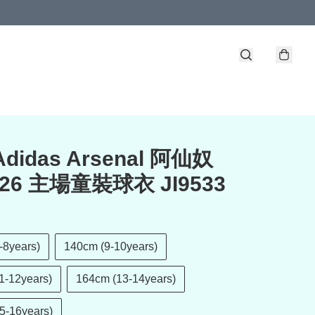
Adidas Arsenal 阿仙奴
-26 主場童裝球衣 JI9533
-8years)
140cm (9-10years)
1-12years)
164cm (13-14years)
5-16years)