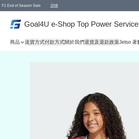
F1 End of Season Sale
詳情
🎉 生日優惠 🎂✨
單一訂單滿HKD1000.00免運費送本港順豐自取點或郵政局
Goal4U e-Shop Top Power Service
商品
送貨方式
付款方式
關於我們
退貨及退款政策
Jetso 