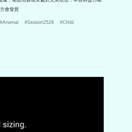
方會發貨
Arsenal
Season2526
Child