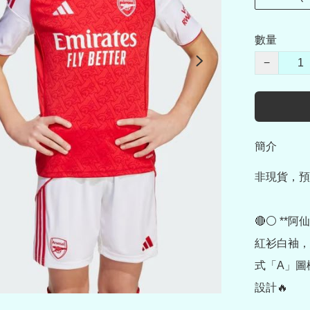
數量
−
簡介
非現貨，預
🔴⚪ **阿
紅衫白袖，
式「A」圖
設計🔥
