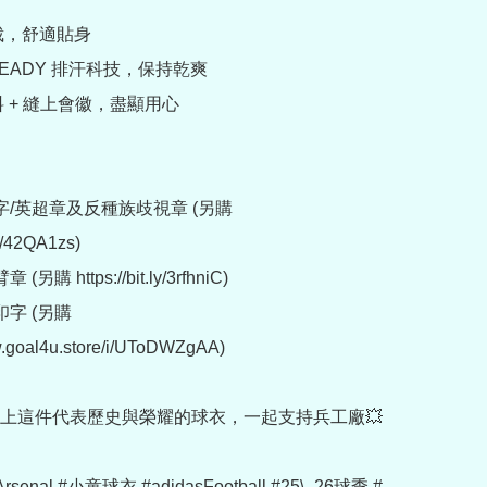
裁，舒適貼身

OREADY 排汗科技，保持乾爽

料 + 縫上會徽，盡顯用心

字/英超章及反種族歧視章 (另購 
ly/42QA1zs)

另購 https://bit.ly/3rfhniC)

字 (另購 
w.goal4u.store/i/UToDWZgAA)

上這件代表歷史與榮耀的球衣，一起支持兵工廠💥

rsenal #小童球衣 #adidasFootball #25\_26球季 #