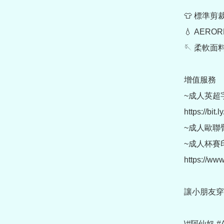
👕 標準剪
💧 AER
🪡 柔軟面
增值服務

~成人英超
https://bit.
~成人歐聯臂章 (
~成人杯賽印
https://ww
讓小朋友穿
\#阿仙奴 #A