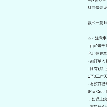
紅白傳奇 #G
款式一覽 https
⚠＜注意事
- 由於每
色比較在意
- 如訂單
- 除有預
1至3工作天
- 有預訂
(Pre-O
，如遇上缺
- 運送路