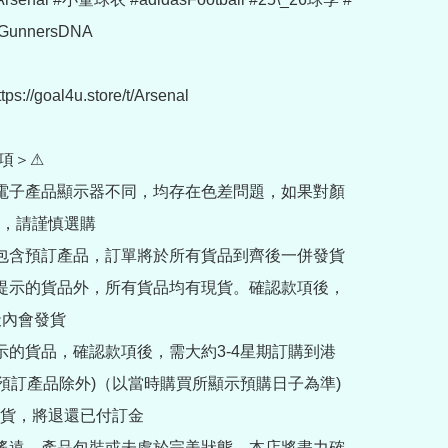
unnersDNA

://goal4u.store/t/Arsenal

項＞⚠

部電子產品顯示器不同，均存在色差問題，如果對顏
，請謹慎選購

內包含預訂產品，訂單將於所有貨品到齊後一併發貨

訂提示的貨品外，所有貨品均有現貨。確認款項後，
內會發貨

提示的貨品，確認款項後，需大約3-4星期訂購到港
rder預訂產品除外)（以當時購買所顯示預購日子為準) 
貨，將退還已付訂金

途遙遠，產品包裝或未處於完美狀態，本店將盡力確