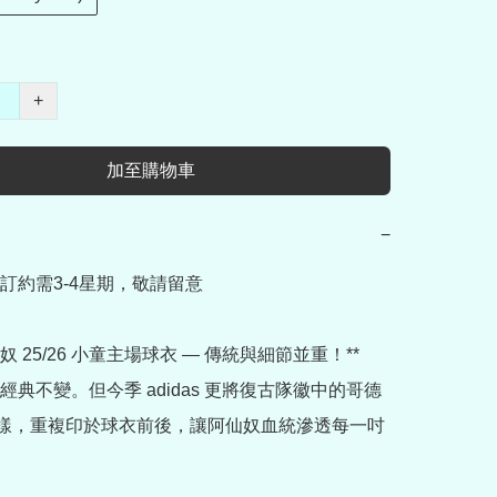
+
加至購物車
−
訂約需3-4星期，敬請留意

仙奴 25/26 小童主場球衣 — 傳統與細節並重！**

經典不變。但今季 adidas 更將復古隊徽中的哥德
樣，重複印於球衣前後，讓阿仙奴血統滲透每一吋