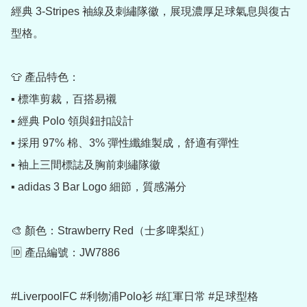
經典 3-Stripes 袖線及刺繡隊徽，展現濃厚足球氣息與復古
型格。

👕 產品特色：

▪️ 標準剪裁，百搭易襯

▪️ 經典 Polo 領與鈕扣設計

▪️ 採用 97% 棉、3% 彈性纖維製成，舒適有彈性

▪️ 袖上三間標誌及胸前刺繡隊徽

▪️ adidas 3 Bar Logo 細節，質感滿分

🎨 顏色：Strawberry Red（士多啤梨紅）

🆔 產品編號：JW7886

#LiverpoolFC #利物浦Polo衫 #紅軍日常 #足球型格 