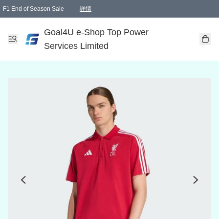
F1 End of Season Sale
詳情
🎉 生日優惠 🎂✨
單一訂單滿HKD1000.00免運費送本港順豐自取點或郵政局
Goal4U e-Shop Top Power
Services Limited