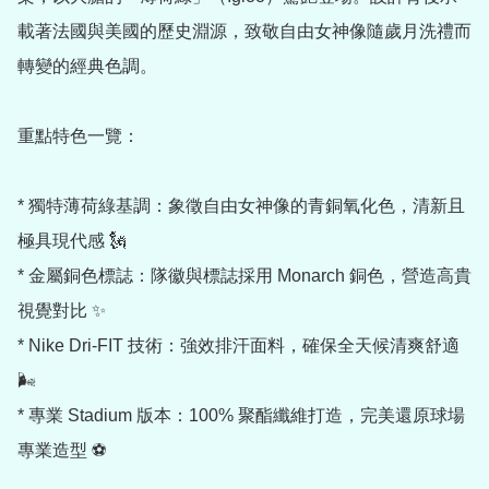
載著法國與美國的歷史淵源，致敬自由女神像隨歲月洗禮而
轉變的經典色調。

重點特色一覽：

* 獨特薄荷綠基調：象徵自由女神像的青銅氧化色，清新且
極具現代感 🗽

* 金屬銅色標誌：隊徽與標誌採用 Monarch 銅色，營造高貴
視覺對比 ✨

* Nike Dri-FIT 技術：強效排汗面料，確保全天候清爽舒適 
🌬️

* 專業 Stadium 版本：100% 聚酯纖維打造，完美還原球場
專業造型 ⚽
