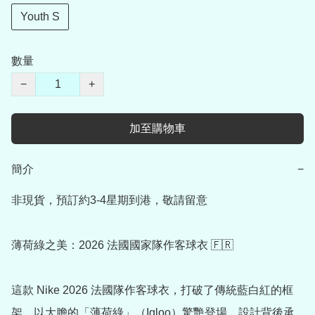
Youth S
數量
−
+
加至購物車
簡介
−
非現貨，預訂約3-4星期到港，敬請留意

薄荷綠之美：2026 法國國家隊作客球衣 🇫🇷

這款 Nike 2026 法國隊作客球衣，打破了傳統藍白紅的框
架，以大膽的「薄荷綠」（Igloo）驚艷登場。設計背後承