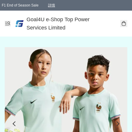
F1 End of Season Sale
詳情
🎉 生日優惠 🎂✨
單一訂單滿HKD1000.00免運費送本港順豐自取點或郵政局
Goal4U e-Shop Top Power
Services Limited