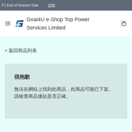
F1 End of Season Sale
詳情
🎉 生日優惠 🎂✨
單一訂單滿HKD1000.00免運費送本港順豐自取點或郵政局
Goal4U e-Shop Top Power
Services Limited
< 返回商品列表
很抱歉
無法在網站上找到此商品，此商品可能已下架。
請檢查商品連結是否正確。