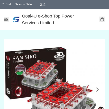
F1 End of Season Sale
詳情
🎉 生日優惠 🎂✨
單一訂單滿HKD1000.00免運費送本港順豐自取點或郵政局
Goal4U e-Shop Top Power
Services Limited