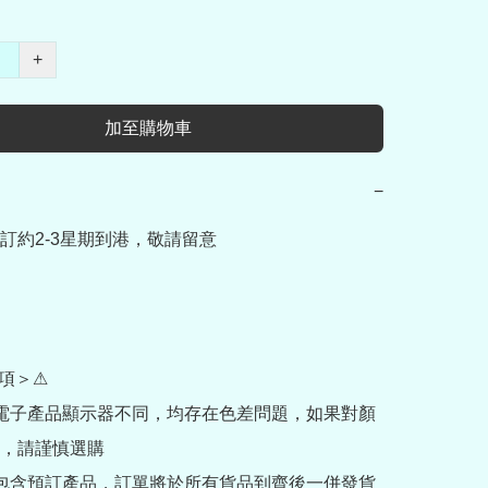
+
加至購物車
−
訂約2-3星期到港，敬請留意

項＞⚠

部電子產品顯示器不同，均存在色差問題，如果對顏
，請謹慎選購

內包含預訂產品，訂單將於所有貨品到齊後一併發貨
