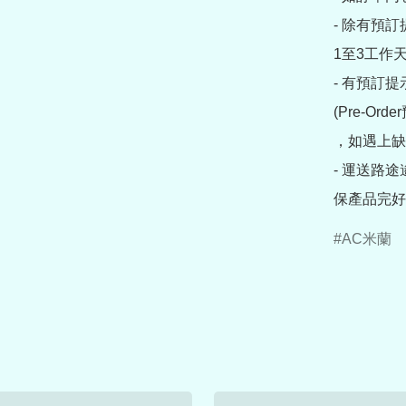
- 除有預
1至3工作天
- 有預訂
(Pre-O
，如遇上缺
- 運送路
保產品完好
AC米蘭