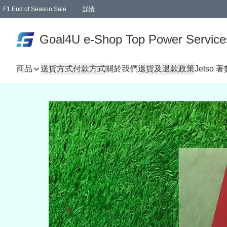
F1 End of Season Sale
詳情
🎉 生日優惠 🎂✨
單一訂單滿HKD1000.00免運費送本港順豐自取點或郵政局
Goal4U e-Shop Top Power Service
商品
送貨方式
付款方式
關於我們
退貨及退款政策
Jetso 