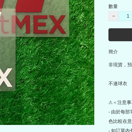
數量
−
簡介
非現貨，預
不連球衣

⚠＜注意事
- 由於每
色比較在意
- 如訂單