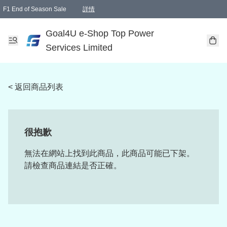
F1 End of Season Sale
詳情
🎉 生日優惠 🎂✨
單一訂單滿HKD1000.00免運費送本港順豐自取點或郵政局
Goal4U e-Shop Top Power
Services Limited
< 返回商品列表
很抱歉
無法在網站上找到此商品，此商品可能已下架。
請檢查商品連結是否正確。