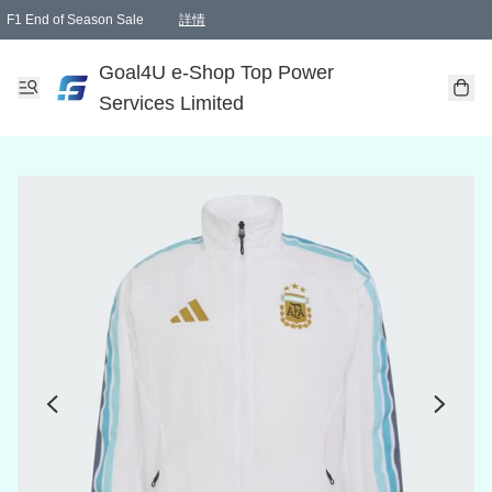
F1 End of Season Sale
詳情
🎉 生日優惠 🎂✨
單一訂單滿HKD1000.00免運費送本港順豐自取點或郵政局
Goal4U e-Shop Top Power
Services Limited