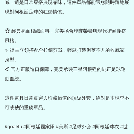
喊，還是日常穿搭展現品味，這件單品都能讓您隨時隨地展
現對阿根廷足球的狂熱情懷。

🏆 經典亮面梭織面料，完美揉合球隊榮譽與現代街頭穿搭
風格。

✨ 復古立領搭配全拉鍊剪裁，輕鬆打造俐落不凡的收藏家
身型。

💯 官方正版進口保障，完美承襲三星阿根廷的純正足球運
動血統。

這件兼具日常實穿與珍藏價值的頂級外套，絕對是本球季不
可或缺的重磅單品。

#goal4u #阿根廷國家隊 #美斯 #足球外套 #阿根廷球衣 #世