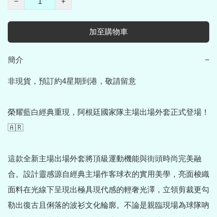
−
+
加至購物車
簡介
−
非現貨，預訂約4星期到港，敬請留意

榮耀藍白經典重現，阿根廷國家隊主場出場外套正式登場！
🇦🇷

這款全新主場出場外套將頂級運動機能與街頭時尚完美融
合。設計靈感源自經典主場作客球衣的實用美學，亮面梭織
面料在光線下呈現出極具現代感的輕奢光澤，立領剪裁更勾
勒出復古且俐落的波衫文化輪廓。不論是親臨現場為球隊吶