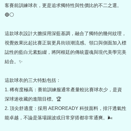
客賽前訓練球衣，更是追求獨特性與性價比的不二之選。
🔵⚪️

這款球衣設計大膽採用深藍基調，融合了獨特的幾何紋理，
視覺效果比起比賽正裝更具街頭潮流感。領口與側面加入標
誌性的藍白元素點綴，將阿根廷的傳統靈魂與現代美學完美
結合。✨

這款球衣的三大特點包括：

1. 稀有度極高：賽前訓練服通常產量較比賽球衣少，是資
深球迷收藏的進階目標。🏆

2. 頂尖舒適度：採用 AEROREADY 科技面料，排汗透氣性
能卓越，不論是落場踢波或日常穿搭都非常通爽。🌬️
