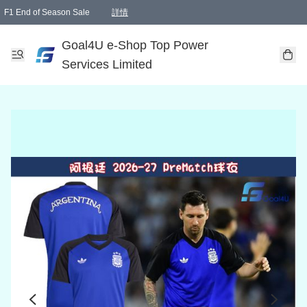
F1 End of Season Sale
詳情
🎉 生日優惠 🎂✨
單一訂單滿HKD1000.00免運費送本港順豐自取點或郵政局
Goal4U e-Shop Top Power
Services Limited