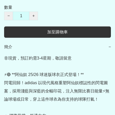
數量
−
+
加至購物車
簡介
−
非現貨，預訂約需3-4星期，敬請留意

⚡🔵 **阿仙奴 25/26 球迷版球衣正式登場！**

閃電回歸！adidas 以現代風格重塑阿仙奴標誌性的閃電圖
案，採用淺藍與深藍的全幅印花，注入無限比賽日能量⚡無
論球場或日常，穿上這件球衣為你支持的球隊打氣！
