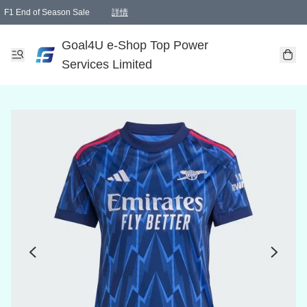
F1 End of Season Sale
詳情
🎉 生日優惠 🎂✨
單一訂單滿HKD1000.00免運費送本港順豐自取點或郵政局
Goal4U e-Shop Top Power
Services Limited